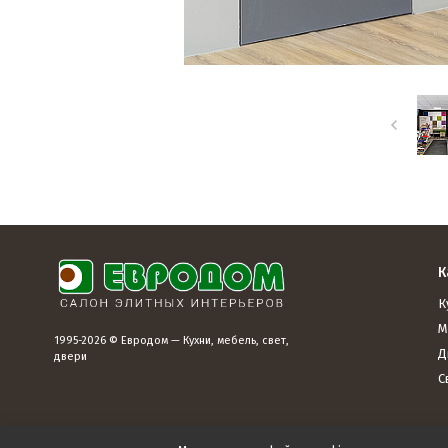
К
К
М
1995-2026 © Евродом — Кухни, мебель, свет,
Д
двери
С