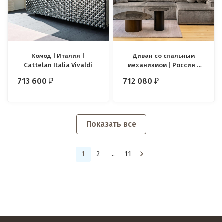
Комод | Италия |
Диван со спальным
Cattelan Italia Vivaldi
механизмом | Россия |
Catarina Ricci Algero
713 600
712 080
₽
₽
Показать все
1
2
...
11