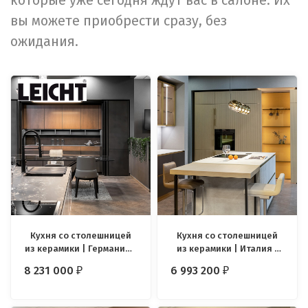
которые уже сегодня ждут вас в салоне. Их
вы можете приобрести сразу, без
ожидания.
Кухня со столешницей
Кухня со столешницей
из керамики | Германия |
из керамики | Италия |
Leicht Concrete + Laka
Arredo3 Glass 2.0
8 231 000
6 993 200
₽
₽