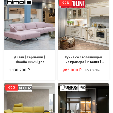
-70%
Диван | Германия |
Кухня со столешницей
Himolla 1052 Signa
из мрамора | Италия |
Scavolini Baltimora
1 130 200
985 000
3 274 970
₽
₽
₽
-30%