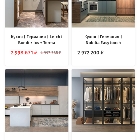
Кухня | Германия | Leicht
Кухня | Германия |
Bondi + Ios + Terma
Nobilia Easytouch
2 998 671
2 972 200
4 997 785
₽
₽
₽