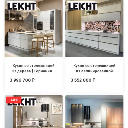
Кухня со столешницей
Кухня со столешницей
из дерева | Германия |
из ламинированной
Leicht Primo
древесины | Германия |
3 996 700
3 552 000
₽
₽
Leicht Bondi + Ios + Terma
-40%