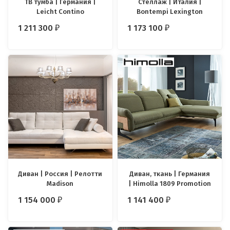
ТВ тумба | Германия |
Стеллаж | Италия |
Leicht Contino
Bontempi Lexington
1 211 300
1 173 100
₽
₽
Диван | Россия | Релотти
Диван, ткань | Германия
Madison
| Himolla 1809 Promotion
1 154 000
1 141 400
₽
₽