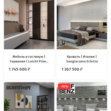
Мебель в гостиную |
Кровать | Италия |
Германия | Leicht Primo
Sangiacomo Ecletto
Madero
1 745 000
1 367 500
₽
₽
-30%