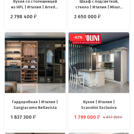
Кухня со столешницей
Шкаф с подсветкой,
из HPL | Италия | Arredo3
стекло | Италия | Misura
Kali
Emme Palo Alto
2 798 400
2 650 000
₽
₽
-63%
Гардеробная | Италия |
Кухня | Италия |
Sangiacomo Bellavista
Scavolini Exclusiva
1 837 300
1 799 000
4 817 350
₽
₽
₽