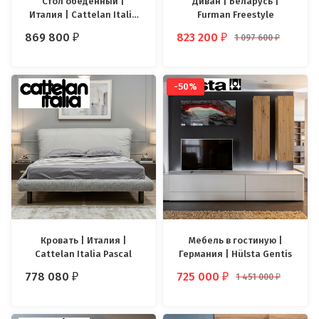
Стол обеденный |
Диван | Беларусь |
Италия | Cattelan Italia
Furman Freestyle
Senator Keramik
869 800
823 200
1 097 600
₽
₽
₽
-50%
Кровать | Италия |
Мебель в гостиную |
Cattelan Italia Pascal
Германия | Hülsta Gentis
778 080
725 000
1 451 000
₽
₽
₽