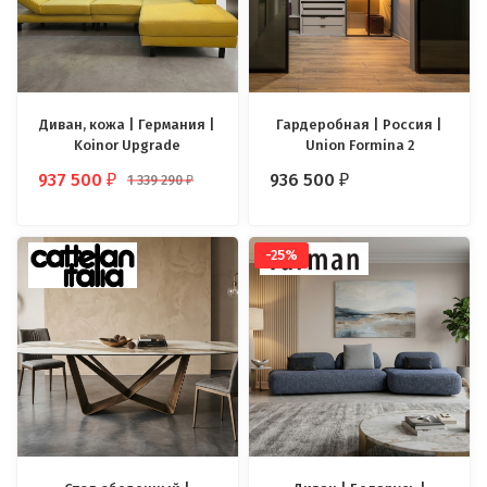
Диван, кожа | Германия |
Гардеробная | Россия |
Koinor Upgrade
Union Formina 2
937 500
936 500
1 339 290
₽
₽
₽
-25%