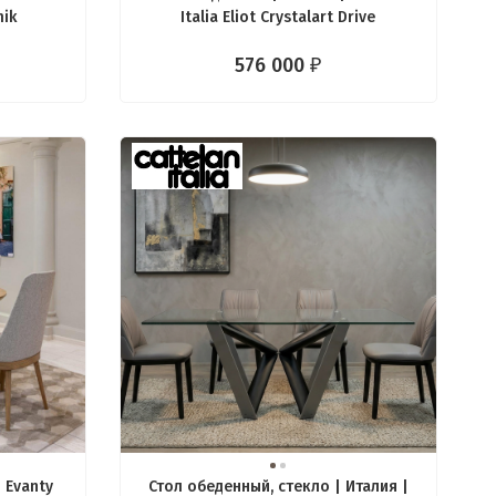
mik
Italia Eliot Crystalart Drive
576 000
₽
 Evanty
Стол обеденный, стекло | Италия |