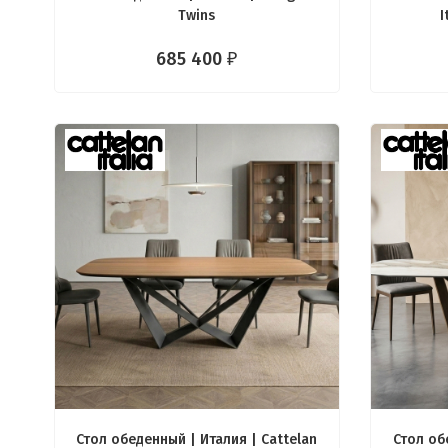
Twins
I
685 400
₽
Стол обеденный | Италия | Cattelan
Стол об