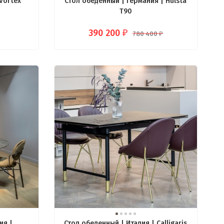
 Vortex
Стол обеденный | Германия | Hülsta
T90
390 200
₽
780 400
₽
ия |
Стол обеденный | Италия | Calligaris