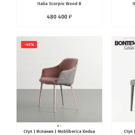
Italia Scorpio Wood B
I
480 400
₽
-45%
Стул | Испания | Mobliberica Kedua
Стул 