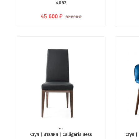
4062
45 600
₽
82 800
₽
Стул | Италия | Calligaris Bess
Стул |