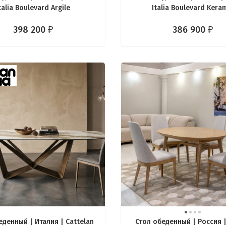
talia Boulevard Argile
Italia Boulevard Kera
398 200
386 900
₽
₽
еденный | Италия | Cattelan
Стол обеденный | Россия |