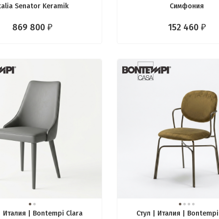
talia Senator Keramik
Симфония
869 800
152 460
₽
₽
| Италия | Bontempi Clara
Стул | Италия | Bontemp