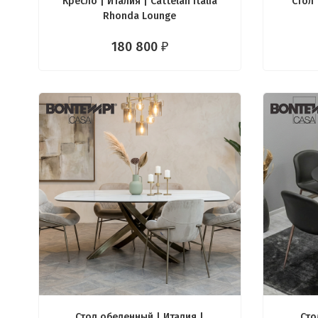
Кресло | Италия | Cattelan Italia
Стол 
Rhonda Lounge
180 800
₽
Стол обеденный | Италия |
Сто