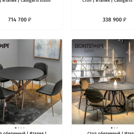
| Италия | Calligaris Elson
Стол | Италия | Calligaris
714 700
338 900
₽
₽
л обеденный | Италия |
Стол обеденный | Итал