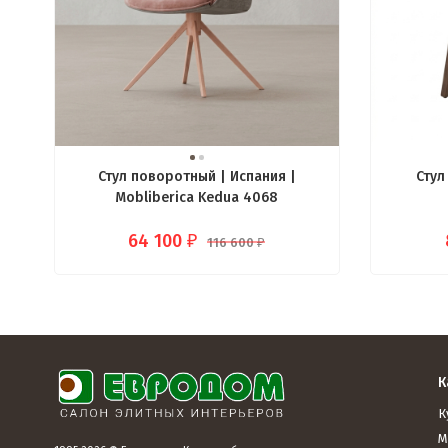
Стул поворотный | Испания |
Стул
Mobliberica Kedua 4068
64 100
₽
116 600
₽
К
К
М