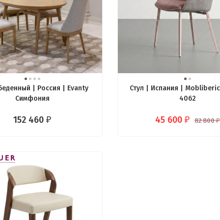
беденный | Россия | Evanty
Стул | Испания | Mobliberi
Симфония
4062
152 460
45 600
₽
₽
82 800