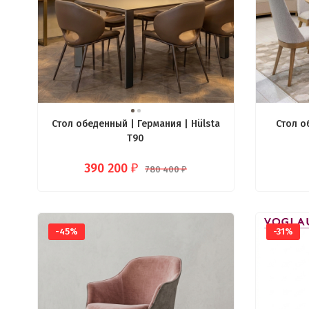
Стол обеденный | Германия | Hülsta
Стол о
T90
390 200
₽
780 400
₽
-45%
-31%