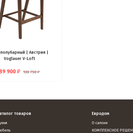
 полубарный | Австрия |
Voglauer V-Loft
89 900
₽
130 750
₽
аталог товаров
Евродом
ухни
О салоне
ебель
КОМПЛЕКСНОЕ РЕШЕН