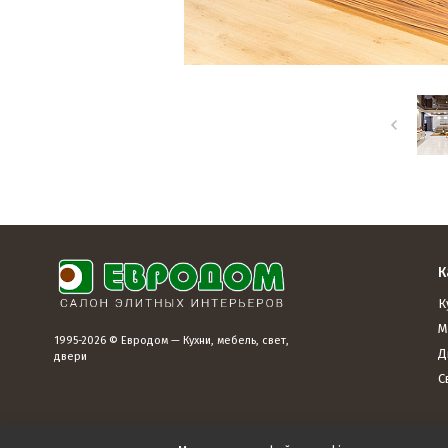
К
К
М
1995-2026 © Евродом — Кухни, мебель, свет,
Д
двери
С