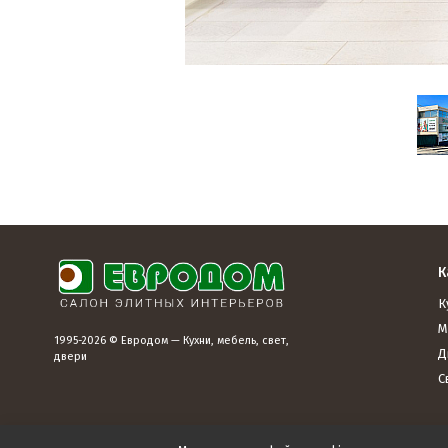
К
К
М
1995-2026 © Евродом — Кухни, мебель, свет,
Д
двери
С