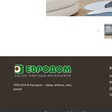
К
К
М
1995-2026 © Евродом — Кухни, мебель, свет,
Д
двери
С