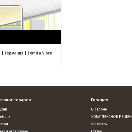
 | Германия | Femira Visco
аталог товаров
Евродом
ухни
О салоне
ебель
КОМПЛЕКСНОЕ РЕШЕН
вери
Контакты
вет и аксессуары
Статьи