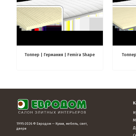
Топпер | Германия | Femira Shape
Топпер
К
К
М
1995-2026 © Евродом — Кухни, мебель, свет,
Д
двери
С