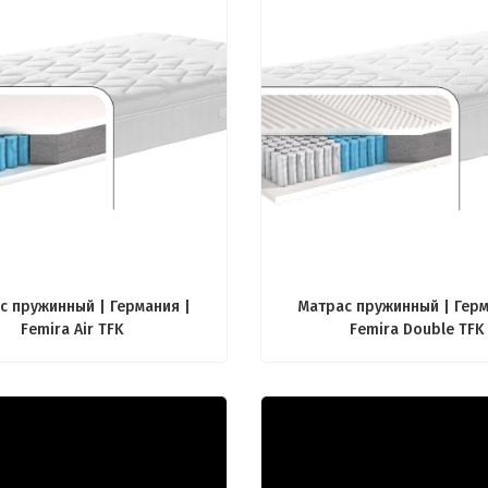
с пружинный | Германия |
Матрас пружинный | Герм
Femira Air TFK
Femira Double TFK