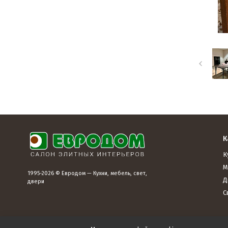
К
К
М
1995-2026 © Евродом — Кухни, мебель, свет,
Д
двери
С