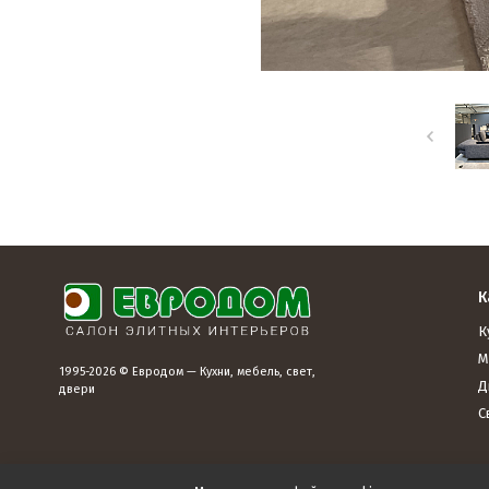
К
К
М
1995-2026 © Евродом — Кухни, мебель, свет,
Д
двери
С