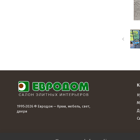
К
К
М
1995-2026 © Евродом — Кухни, мебель, свет,
Д
двери
С