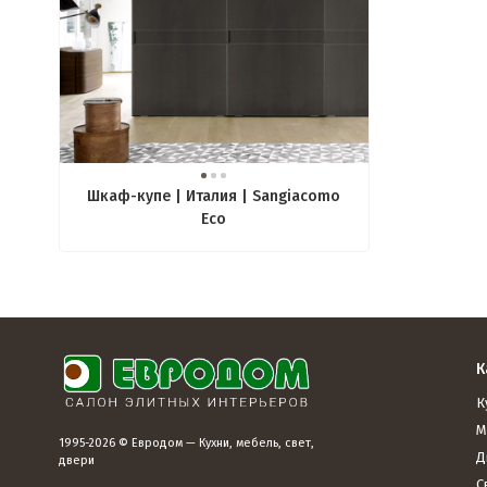
Шкаф-купе | Италия | Sangiacomo
Eco
К
К
М
1995-2026 © Евродом — Кухни, мебель, свет,
Д
двери
С