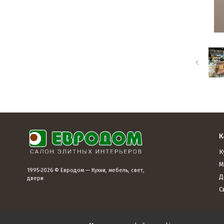
К
К
М
1995-2026 © Евродом — Кухни, мебель, свет,
Д
двери
С