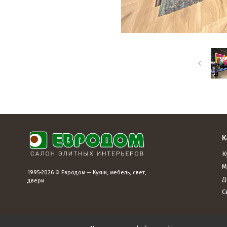
К
К
М
1995-2026 © Евродом — Кухни, мебель, свет,
Д
двери
С