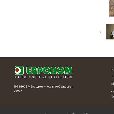
К
К
М
1995-2026 © Евродом — Кухни, мебель, свет,
Д
двери
С