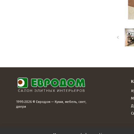
К
К
М
1995-2026 © Евродом — Кухни, мебель, свет,
Д
двери
С