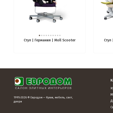
Стул | Германия | Moll Scooter
Стул 
К
К
М
1995-2026 © Евродом — Кухни, мебель, свет,
Д
двери
С