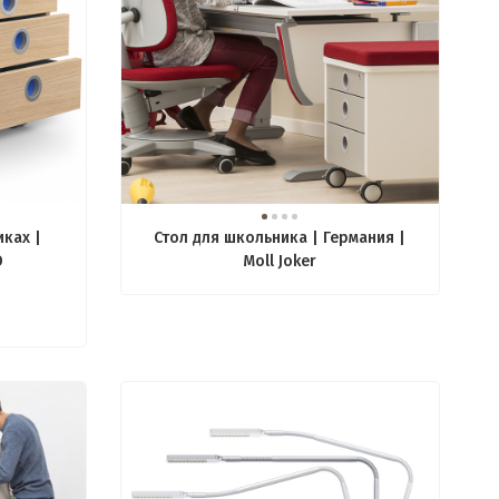
иках |
Стол для школьника | Германия |
O
Moll Joker