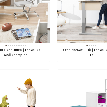
ля школьника | Германия |
Стол письменный | Германи
Moll Champion
T5