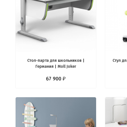
Стол-парта для школьников |
Стул д
Германия | Moll Joker
67 900
₽