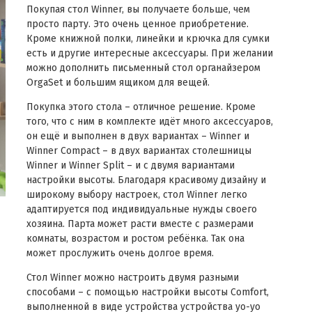
Покупая стол Winner, вы получаете больше, чем
просто парту. Это очень ценное приобретение.
Кроме книжной полки, линейки и крючка для сумки
есть и другие интересные аксессуары. При желании
можно дополнить письменный стол органайзером
OrgaSet и большим ящиком для вещей.
Покупка этого стола – отличное решение. Кроме
того, что с ним в комплекте идёт много аксессуаров,
он ещё и выполнен в двух вариантах – Winner и
Winner Compact – в двух вариантах столешницы
Winner и Winner Split – и с двумя вариантами
настройки высоты. Благодаря красивому дизайну и
широкому выбору настроек, стол Winner легко
адаптируется под индивидуальные нужды своего
хозяина. Парта может расти вместе с размерами
комнаты, возрастом и ростом ребёнка. Так она
может прослужить очень долгое время.
Стол Winner можно настроить двумя разными
способами – с помощью настройки высоты Comfort,
выполненной в виде устройства устройства yo-yo