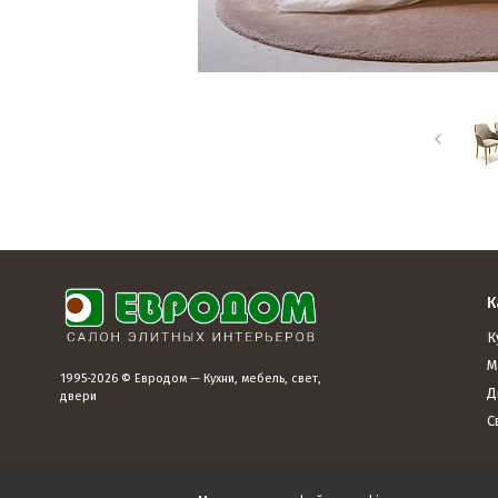
К
К
М
1995-2026 © Евродом — Кухни, мебель, свет,
Д
двери
С