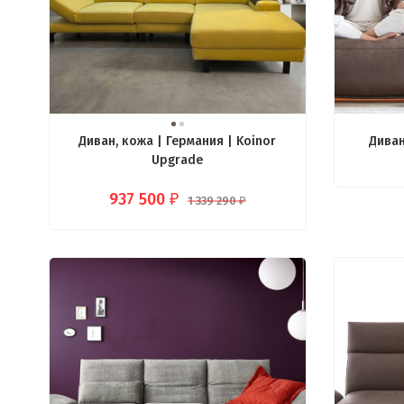
Диван, кожа | Германия | Koinor
Диван
Upgrade
937 500
₽
1 339 290
₽