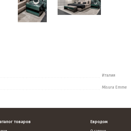
Италия
Misura Emme
аталог товаров
Евродом
ухни
О салоне