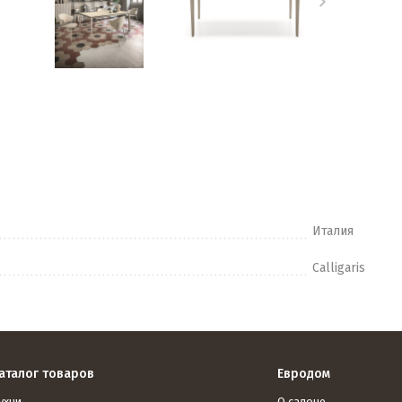
Италия
Calligaris
аталог товаров
Евродом
ухни
О салоне