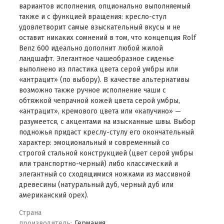
вариантов исполнения, опционально выполняемый
также и с функцией вращения: кресло-стул
удовлетворит самые взыскательный вкусы и не
оставит никаких сомнений в том, что концепция Rolf
Benz 600 идеально дополнит любой жилой
ландшафт. Элегантное чашеобразное сиденье
выполнено из пластика цвета серой умбры или
«антрацит» (по выбору). В качестве альтернативы
возможно также ручное исполнение чаши с
обтяжкой чепрачной кожей цвета серой умбры,
«антрацит», кремового цвета или «капучино» —
разумеется, с акцентами на изысканные швы. Выбор
подножья придаст креслу-стулу его окончательный
характер: эмоциональный и современный со
строгой стальной конструкцией (цвет серой умбры
или транспортно-черный) либо классический и
элегантный со сходящимися ножками из массивной
древесины (натуральный дуб, черный дуб или
американский орех).
Страна
производитель:
Германия