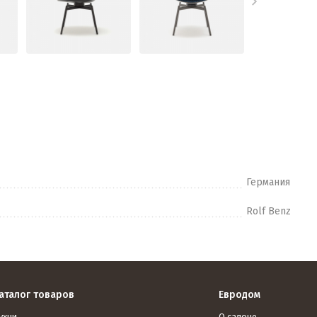
Германия
Rolf Benz
аталог товаров
Евродом
ухни
О салоне