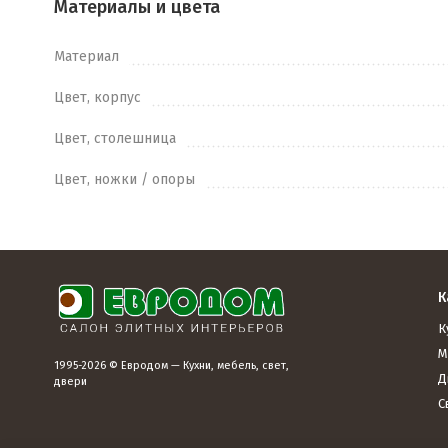
Материалы и цвета
Материал
Цвет, корпус
Цвет, столешница
Цвет, ножки / опоры
К
К
М
1995-2026 © Евродом — Кухни, мебель, свет,
Д
двери
С