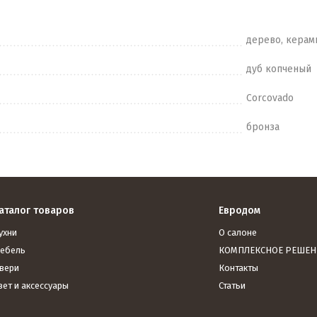
дерево, керам
дуб копченый
Corcovado
бронза
аталог товаров
Евродом
ухни
О салоне
ебель
КОМПЛЕКСНОЕ РЕШЕН
вери
Контакты
вет и аксессуары
Статьи