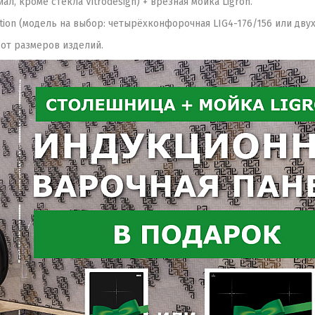
, кроме стекла Vitrodesign) + врезная мойка Ligron.
tion (модель на выбор: четырёхконфорочная LIG4-176/156 или дву
 от размеров изделий.