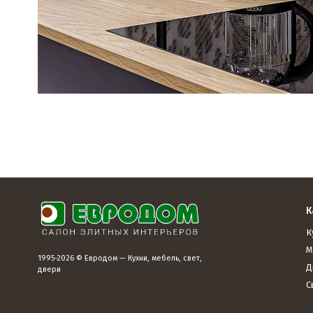
К
К
М
1995-2026 © Евродом — Кухни, мебель, свет,
Д
двери
С