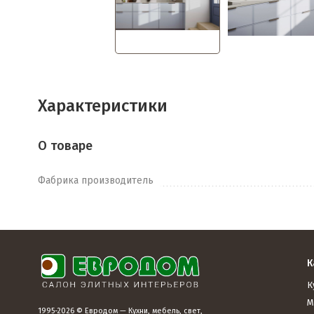
Характеристики
О товаре
Фабрика производитель
К
К
М
1995-2026 © Евродом — Кухни, мебель, свет,