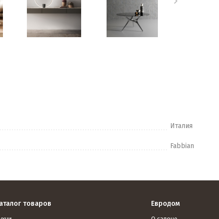
Италия
Fabbian
аталог товаров
Евродом
ухни
О салоне