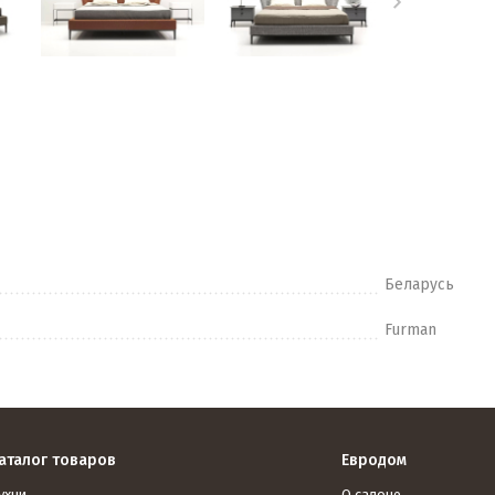
Беларусь
Furman
аталог товаров
Евродом
ухни
О салоне