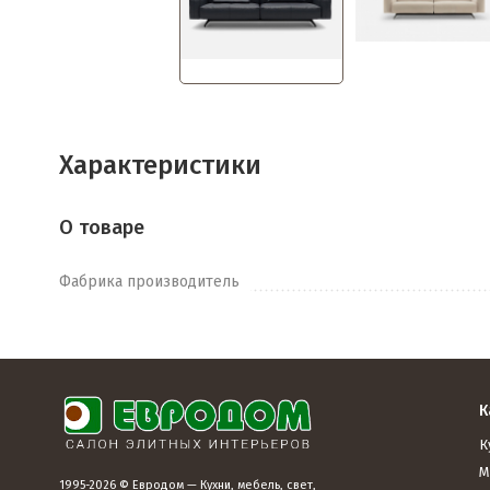
Характеристики
О товаре
Фабрика производитель
К
К
М
1995-2026 © Евродом — Кухни, мебель, свет,