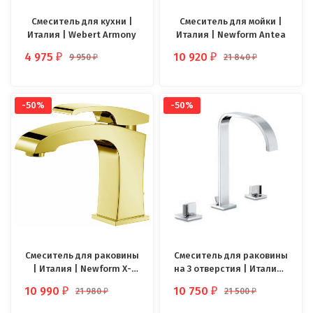
Смеситель для кухни |
Смеситель для мойки |
Италия | Webert Armony
Италия | Newform Antea
4 975
10 920
9 950
21 840
₽
₽
₽
₽
-50%
-50%
Смеситель для раковины
Смеситель для раковины
| Италия | Newform X-
на 3 отверстия | Италия |
Sense
Newform Base
10 990
10 750
21 980
21 500
₽
₽
₽
₽