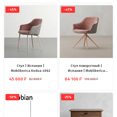
-45%
-45%
Стул | Испания |
Стул поворотный |
Mobliberica Kedua 4062
Испания | Mobliberica
Kedua 4068
45 600
64 100
82 800
116 600
₽
₽
₽
₽
-50%
-25%