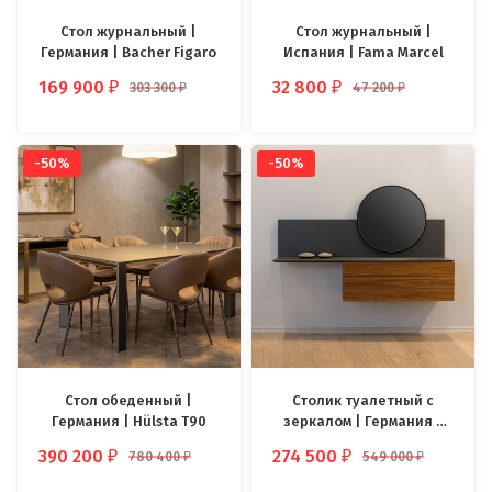
Стол журнальный |
Стол журнальный |
Германия | Bacher Figaro
Испания | Fama Marcel
169 900
32 800
303 300
47 200
₽
₽
₽
₽
-50%
-50%
Стол обеденный |
Столик туалетный с
Германия | Hülsta T90
зеркалом | Германия |
Hülsta Neo
390 200
274 500
780 400
549 000
₽
₽
₽
₽