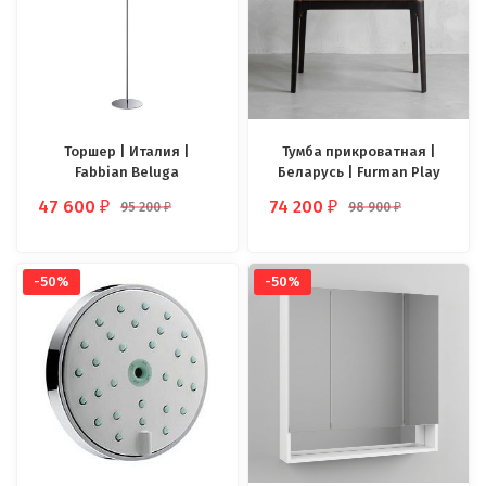
Торшер | Италия |
Тумба прикроватная |
Fabbian Beluga
Беларусь | Furman Play
47 600
74 200
95 200
98 900
₽
₽
₽
₽
-50%
-50%