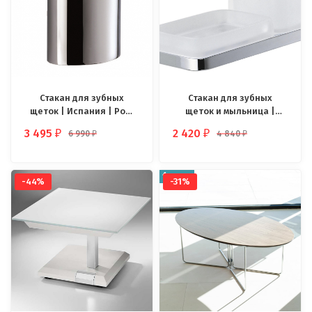
Стакан для зубных
Стакан для зубных
щеток | Испания | Pom
щеток и мыльница |
d'or Mar
Чехия | Novaservis
3 495
2 420
6 990
4 840
₽
₽
₽
₽
Novatorre 4
-44%
-31%