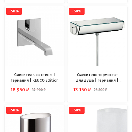
-50%
-50%
Смеситель из стены |
Смеситель термостат
Германия | KEUCO Edition
для душа | Германия |
Hansgrohe Ecostat
18 950
13 150
37 900
26 300
₽
₽
₽
₽
-50%
-50%