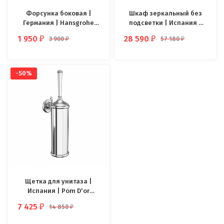
Форсунка боковая |
Шкаф зеркальный без
Германия | Hansgrohe
подсветки | Испания |
Raindance
Roca Gap
1 950
28 590
3 900
57 180
₽
₽
₽
₽
-50%
Щетка для унитаза |
Испания | Pom D'or
Windsor
7 425
14 850
₽
₽