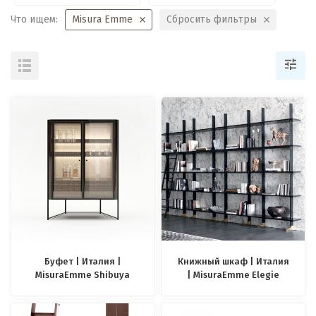
Что ищем:
Misura Emme
Сбросить фильтры
Буфет | Италия |
Книжный шкаф | Италия
MisuraEmme Shibuya
| MisuraEmme Elegie