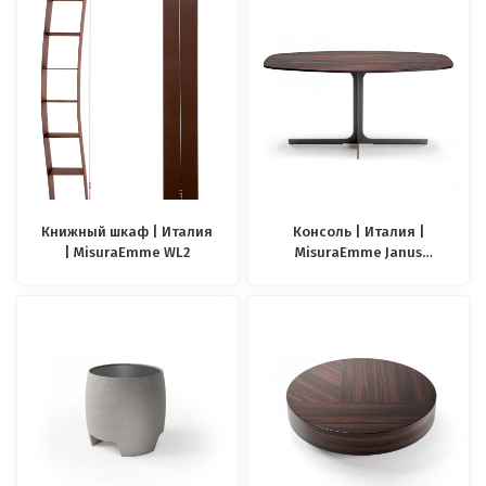
Книжный шкаф | Италия
Консоль | Италия |
| MisuraEmme WL2
MisuraEmme Janus
consolle