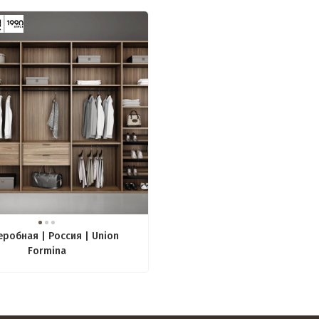
еробная | Россия | Union
Formina