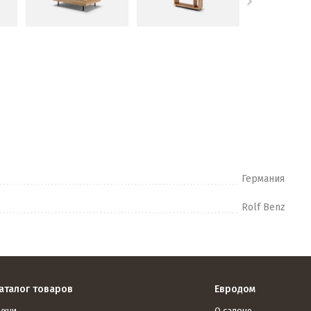
Германия
Rolf Benz
аталог товаров
Евродом
ухни
О салоне