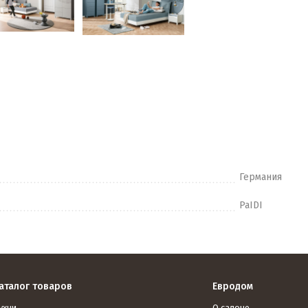
Германия
PaIDI
аталог товаров
Евродом
ухни
О салоне