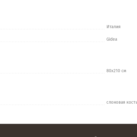
Италия
Gidea
80х210 см
слоновая кост