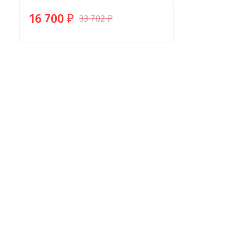
16 700
33 702
₽
₽